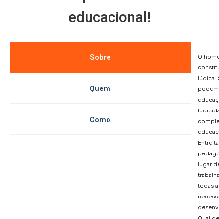
educacional!
Sobre
O home
constit
lúdica.
Quem
podemo
educaç
ludicid
Como
comple
educaci
Entre t
pedagóg
lugar d
trabalh
todas a
necess
desenvo
Qual de