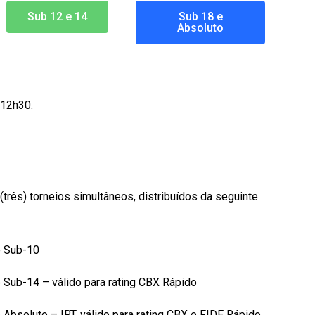
Sub 12 e 14
Sub 18 e
Absoluto
s 12h30.
três) torneios simultâneos, distribuídos da seguinte
e Sub-10
e Sub-14 – válido para rating CBX Rápido
 Absoluto – IRT, válido para rating CBX e FIDE Rápido