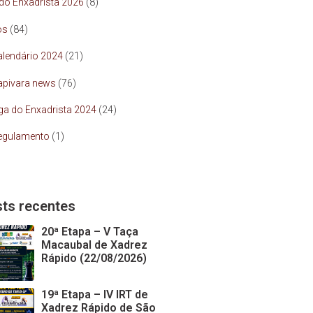
 do Enxadrista 2026
(8)
os
(84)
alendário 2024
(21)
apivara news
(76)
iga do Enxadrista 2024
(24)
egulamento
(1)
ts recentes
20ª Etapa – V Taça
Macaubal de Xadrez
Rápido (22/08/2026)
19ª Etapa – IV IRT de
Xadrez Rápido de São