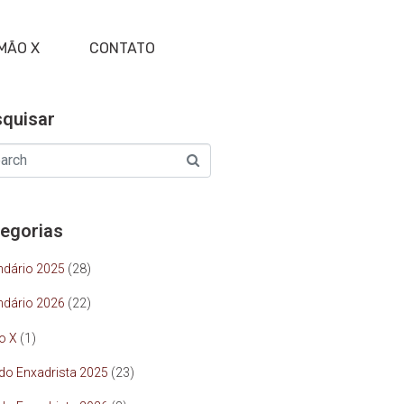
MÃO X
CONTATO
quisar
egorias
ndário 2025
(28)
ndário 2026
(22)
o X
(1)
 do Enxadrista 2025
(23)