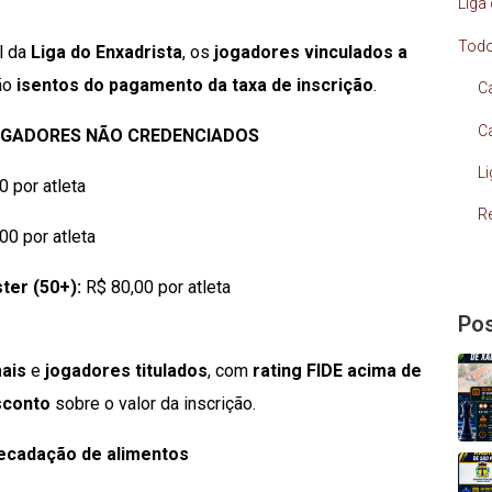
Liga
Tod
l da
Liga do Enxadrista
, os
jogadores vinculados a
ão
isentos do pagamento da taxa de inscrição
.
C
C
JOGADORES NÃO CREDENCIADOS
L
 por atleta
R
00 por atleta
ter (50+):
R$ 80,00 por atleta
Pos
ais
e
jogadores titulados
, com
rating FIDE acima de
sconto
sobre o valor da inscrição.
recadação de alimentos