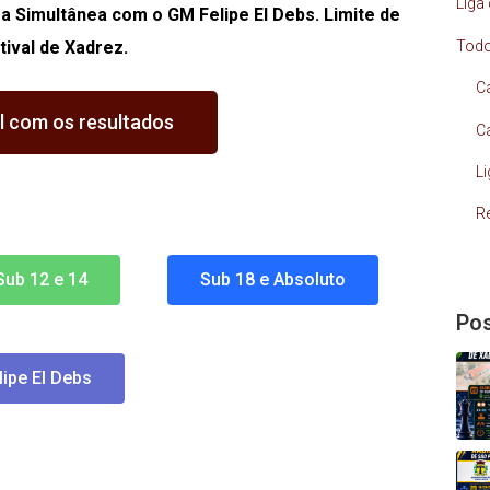
Liga
 a Simultânea com o GM Felipe El Debs. Limite de
Tod
tival de Xadrez.
C
al com os resultados
C
L
R
Sub 12 e 14
Sub 18 e Absoluto
Pos
ipe El Debs