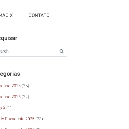
MÃO X
CONTATO
quisar
egorias
ndário 2025
(28)
ndário 2026
(22)
o X
(1)
 do Enxadrista 2025
(23)