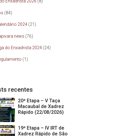
 do Enxadrista 2026
(8)
os
(84)
alendário 2024
(21)
apivara news
(76)
iga do Enxadrista 2024
(24)
egulamento
(1)
ts recentes
20ª Etapa – V Taça
Macaubal de Xadrez
Rápido (22/08/2026)
19ª Etapa – IV IRT de
Xadrez Rápido de São